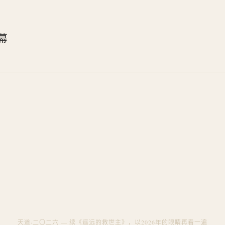
幕
天道·二〇二六 — 续《遥远的救世主》，以2026年的眼睛再看一遍