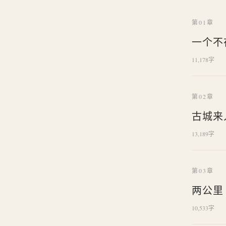
第01章
一个不
11,178字
第02章
古城来
13,189字
第03章
两公里
10,533字