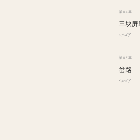
第04章
三块屏
8,594字
第05章
岔路
5,468字