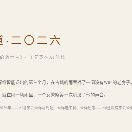
道·二〇二六
的救世主》· 丁元英在AI时代
深维智能退出的第三个月，在古城的雨里找了一间没有WiFi的老房子
，就在同一场雨里，一个女警察第一次听见了他的声音。
2026年——AI刚学会替你写周记、替你选午餐、替你思考——但还没有学会替