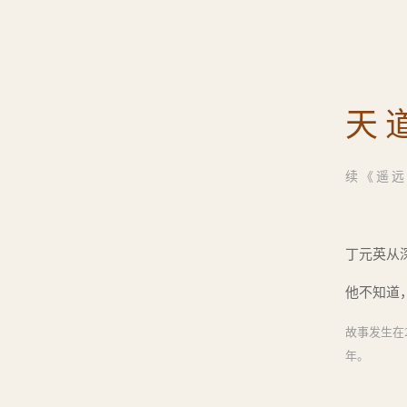
天
续《遥远
丁元英从
他不知道
故事发生在
年。